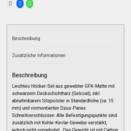
Galerie
Warenkorb
Beschreibung
Kasse
Zusätzliche Informationen
Mein Konto
Beschreibung
Allgemeine Geschäftsbedingungen
Leichtes Höcker-Set aus gewebter GFK-Matte mit
schwarzem Deckschichtharz (Gelcoat), inkl.
FAQs
abnehmbarem Sitzpolster in Standardhöhe (ca. 15
mm) und vormontierten Dzus-Panex
Schnellverschlüssen. Alle Befestigungspunkte sind
Impressum
zusätzlich mit Kohle-Kevlar-Gewebe verstärkt,
jedoch nicht vorgebohrt. Das Gewicht ist mit Carbon