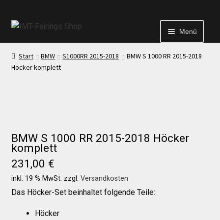
Menü
Start
BMW
S1000RR 2015-2018
BMW S 1000 RR 2015-2018
Start
Höcker komplett
Echtheit von Bewertungen
Kontakt
BMW S 1000 RR 2015-2018 Höcker
komplett
News
231,00
€
inkl. 19 % MwSt.
zzgl.
Versandkosten
News
Das Höcker-Set beinhaltet folgende Teile:
Höcker
Test Startseite