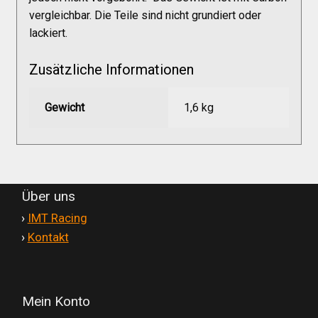
Versandkosten
vergleichbar. Die Teile sind nicht grundiert oder
lackiert.
Widerruf
Zusätzliche Informationen
Datenschutzerklärung
Gewicht
1,6 kg
Zahlungsarten
Über uns
'
›
IMT Racing
'
›
Kontakt
Mein Konto