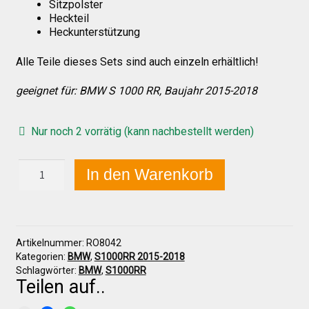
Sitzpolster
Heckteil
Heckunterstützung
Über uns
Alle Teile dieses Sets sind auch einzeln erhältlich!
Infos zu unseren Produkten
geeignet für: BMW S 1000 RR, Baujahr 2015-2018
Nur noch 2 vorrätig (kann nachbestellt werden)
Händlerkonditionen
BMW
In den Warenkorb
S
Marken
1000
RR
2015-
Sitzpolster und erhöhte Sitzpolster
2018
Artikelnummer:
RO8042
Höcker
Kategorien:
BMW
,
S1000RR 2015-2018
komplett
Preislisten
Schlagwörter:
BMW
,
S1000RR
Menge
Teilen auf..