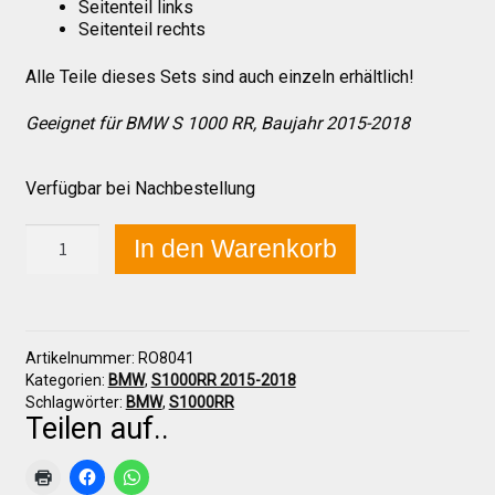
Seitenteil links
Seitenteil rechts
Über uns
Alle Teile dieses Sets sind auch einzeln erhältlich!
Geeignet für BMW S 1000 RR, Baujahr 2015-2018
Infos zu unseren Produkten
Verfügbar bei Nachbestellung
Händlerkonditionen
BMW
In den Warenkorb
S
1000
Marken
RR
2015-
2018
Sitzpolster und erhöhte Sitzpolster
Artikelnummer:
RO8041
Frontverkleidung
Kategorien:
BMW
,
S1000RR 2015-2018
komplett
Schlagwörter:
BMW
,
S1000RR
Menge
Teilen auf..
Preislisten