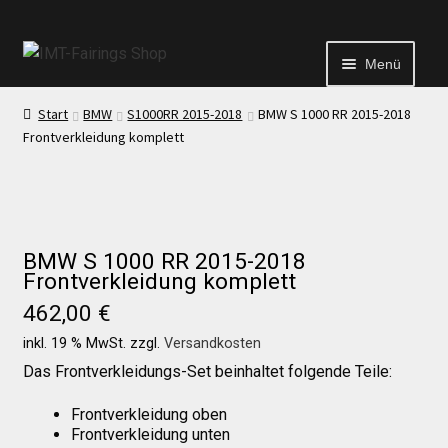
Menü
Start
BMW
S1000RR 2015-2018
BMW S 1000 RR 2015-2018
Start
Frontverkleidung komplett
Echtheit von Bewertungen
Kontakt
BMW S 1000 RR 2015-2018
Frontverkleidung komplett
462,00
€
News
inkl. 19 % MwSt.
zzgl.
Versandkosten
Das Frontverkleidungs-Set beinhaltet folgende Teile:
News
Frontverkleidung oben
Frontverkleidung unten
Test Startseite