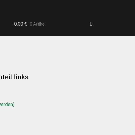
0,00
€
0 Artikel
eil links
b
werden)