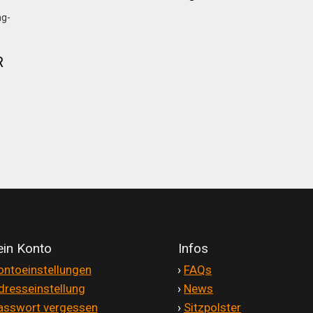
R
in Konto
Infos
ontoeinstellungen
'
›
FAQs
dresseinstellung
'
›
News
asswort vergessen
'
›
Sitzpolster