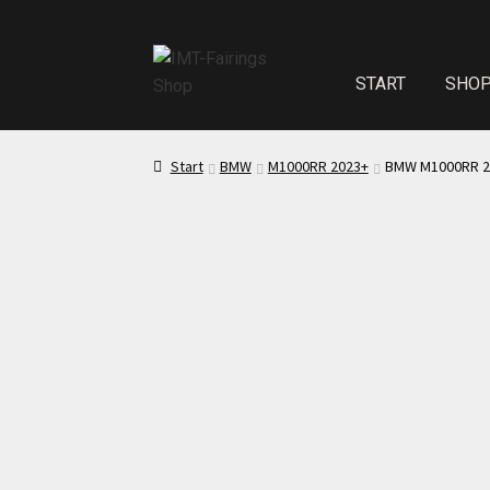
START
SHO
Start
Echth
Start
BMW
M1000RR 2023+
BMW M1000RR 202
Test Startseite
Sitzpolster und
Kasse
Mei
Impressum