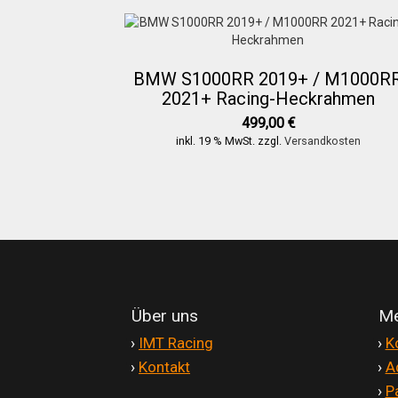
BMW S1000RR 2019+ / M1000R
2021+ Racing-Heckrahmen
499,00
€
inkl. 19 % MwSt.
zzgl.
Versandkosten
Über uns
Me
'
›
IMT Racing
'
›
K
'
›
Kontakt
'
›
A
'
›
P