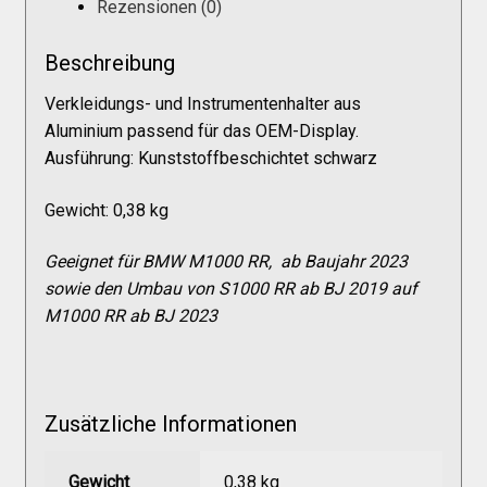
Galerie
Rezensionen (0)
Beschreibung
Warenkorb
Verkleidungs- und Instrumentenhalter aus
Aluminium passend für das OEM-Display.
Kasse
Ausführung: Kunststoffbeschichtet schwarz
Gewicht: 0,38 kg
Mein Konto
Geeignet für BMW M1000 RR, ab Baujahr 2023
sowie den Umbau von S1000 RR ab BJ 2019 auf
Allgemeine Geschäftsbedingungen
M1000 RR ab BJ 2023
FAQs
Zusätzliche Informationen
Impressum
Gewicht
0,38 kg