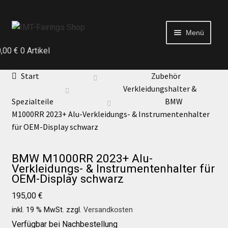
Menü
0,00
€
0 Artikel
Start
Start
Zubehör
Verkleidungshalter &
Echtheit von Bewertungen
Spezialteile
BMW
M1000RR 2023+ Alu-Verkleidungs- & Instrumentenhalter
für OEM-Display schwarz
Kontakt
BMW M1000RR 2023+ Alu-
News
Verkleidungs- & Instrumentenhalter für
OEM-Display schwarz
News
195,00
€
inkl. 19 % MwSt.
zzgl.
Versandkosten
Verfügbar bei Nachbestellung
Test Startseite