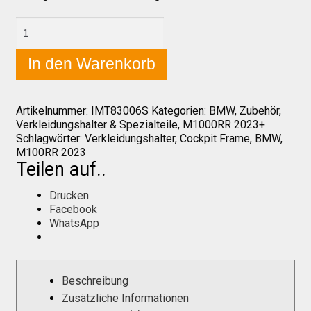
BMW
M1000RR
Über uns
2023+
In den Warenkorb
Alu-
Verkleidungs-
Infos zu unseren Produkten
&
Instrumentenhalter
Artikelnummer:
IMT83006S
Kategorien:
BMW
,
Zubehör
,
für
Verkleidungshalter & Spezialteile
,
M1000RR 2023+
OEM-
Händlerkonditionen
Schlagwörter:
Verkleidungshalter
,
Cockpit Frame
,
BMW
,
Display
M100RR 2023
schwarz
Teilen auf..
Menge
Marken
Drucken
Facebook
WhatsApp
Sitzpolster und erhöhte Sitzpolster
Preislisten
Beschreibung
Zusätzliche Informationen