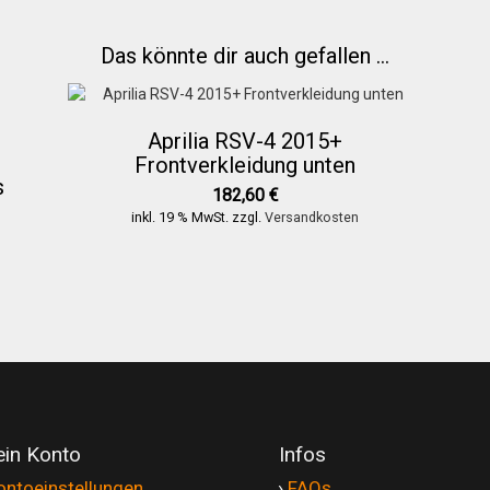
Das könnte dir auch gefallen …
Aprilia RSV-4 2015+
Frontverkleidung unten
s
182,60
€
inkl. 19 % MwSt.
zzgl.
Versandkosten
in Konto
Infos
ontoeinstellungen
'
›
FAQs