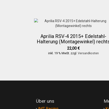
Aprilia RSV-4 2015+ Edelstahl-
Halterung (Montagewinkel) recht
22,00
€
inkl. 19 % MwSt.
zzgl.
Versandkosten
Über uns
Me
'
›
IMT Racing
'
›
K