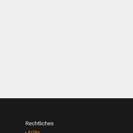
Rechtliches
'
›
AGBs