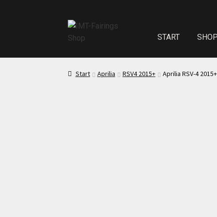
START
SHO
Start
Echth
Start
Aprilia
RSV4 2015+
Aprilia RSV-4 2015
Test Startseite
Sitzpolster und
Kasse
Mei
Impressum