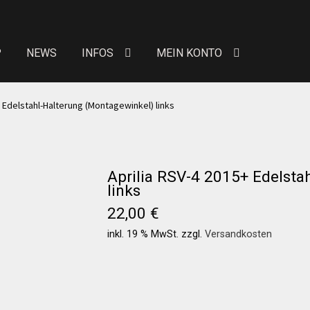
P
NEWS
INFOS
MEIN KONTO
eit von Bewertungen
Kontakt
News
News
+ Edelstahl-Halterung (Montagewinkel) links
Über uns
Händlerkonditionen
Marken
Aprilia RSV-4 2015+ Edelsta
 erhöhte Sitzpolster
Preislisten
Galerie
Warenkor
links
22,00
€
n Konto
Allgemeine Geschäftsbedingungen
FAQs
inkl. 19 % MwSt.
zzgl.
Versandkosten
Versandkosten
Widerruf
Datenschutzerklärung