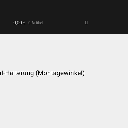
0,00
€
0 Artikel
hl-Halterung (Montagewinkel)
b