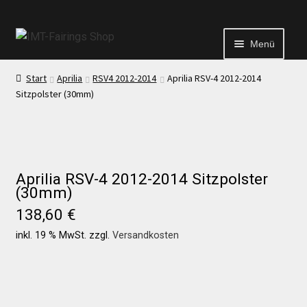
Menü
Start
Aprilia
RSV4 2012-2014
Aprilia RSV-4 2012-2014
Start
Sitzpolster (30mm)
Echtheit von Bewertungen
Kontakt
Aprilia RSV-4 2012-2014 Sitzpolster
(30mm)
138,60
€
News
inkl. 19 % MwSt.
zzgl.
Versandkosten
News
Test Startseite