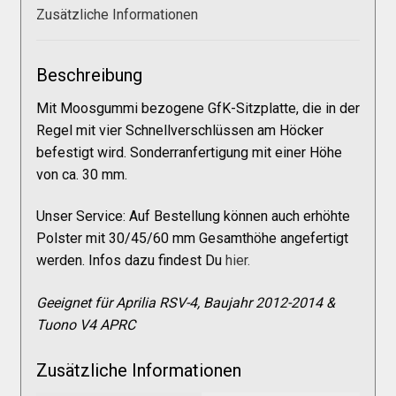
Galerie
Zusätzliche Informationen
Warenkorb
Beschreibung
Mit Moosgummi bezogene GfK-Sitzplatte, die in der
Kasse
Regel mit vier Schnellverschlüssen am Höcker
befestigt wird. Sonderranfertigung mit einer Höhe
von ca. 30 mm.
Mein Konto
Unser Service: Auf Bestellung können auch erhöhte
Allgemeine Geschäftsbedingungen
Polster mit 30/45/60 mm Gesamthöhe angefertigt
werden. Infos dazu findest Du
hier.
FAQs
Geeignet für Aprilia RSV-4, Baujahr 2012-2014 &
Tuono V4 APRC
Impressum
Zusätzliche Informationen