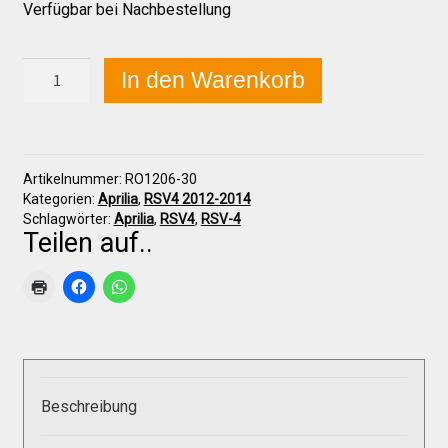
Verfügbar bei Nachbestellung
Über uns
Aprilia
In den Warenkorb
RSV-
4
2012-
Infos zu unseren Produkten
2014
Sitzpolster
Artikelnummer:
RO1206-30
(30mm)
Händlerkonditionen
Kategorien:
Aprilia
,
RSV4 2012-2014
Menge
Schlagwörter:
Aprilia
,
RSV4
,
RSV-4
Teilen auf..
Marken
Sitzpolster und erhöhte Sitzpolster
Preislisten
Beschreibung