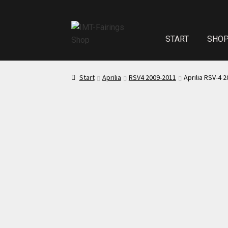
START
SHO
Start
Echth
Start
Aprilia
RSV4 2009-2011
Aprilia RSV-4 
Test Startseite
Sitzpolster und
Kasse
Mei
Impressum