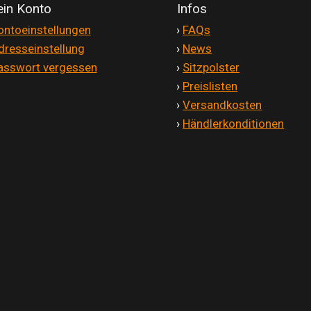
in Konto
Infos
ontoeinstellungen
'
›
FAQs
dresseinstellung
'
›
News
asswort vergessen
'
›
Sitzpolster
'
›
Preislisten
'
›
Versandkosten
'
›
Händlerkonditionen