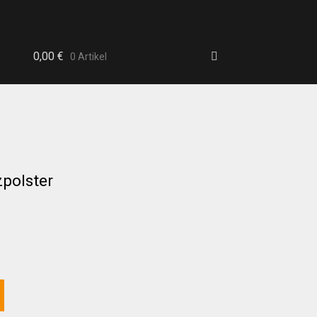
0,00
€
0 Artikel
zpolster
b