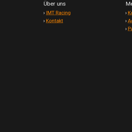
Über uns
Me
'
›
IMT Racing
'
›
K
'
›
Kontakt
'
›
A
'
›
P