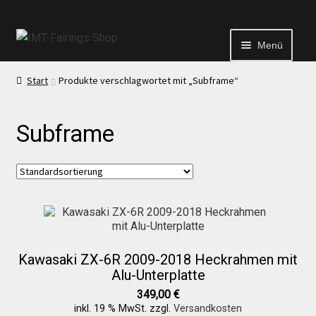
Menü
Start
Produkte verschlagwortet mit „Subframe“
Start
Subframe
Echtheit von Bewertungen
Kontakt
News
Kawasaki ZX-6R 2009-2018 Heckrahmen mit
News
Alu-Unterplatte
349,00
€
inkl. 19 % MwSt.
zzgl.
Versandkosten
Test Startseite