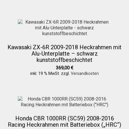
Über uns
Infos zu unseren Produkten
Kawasaki ZX-6R 2009-2018 Heckrahmen mit
Alu-Unterplatte – schwarz
Händlerkonditionen
kunststoffbeschichtet
369,00
€
inkl. 19 % MwSt.
zzgl.
Versandkosten
Marken
Sitzpolster und erhöhte Sitzpolster
Preislisten
Honda CBR 1000RR (SC59) 2008-2016
Racing Heckrahmen mit Batteriebox („HRC“)