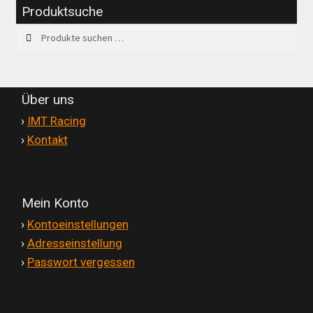
Produktsuche
Suchen
Suchen
nach:
Über uns
'
›
IMT Racing
'
›
Kontakt
Mein Konto
'
›
Kontoeinstellungen
'
›
Adresseinstellung
'
›
Passwort vergessen