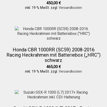
Galerie
450,00
€
inkl. 19 % MwSt.
zzgl.
Versandkosten
Warenkorb
Kasse
Mein Konto
Honda CBR 1000RR (SC59) 2008-2016
Racing Heckrahmen mit Batteriebox („HRC“)
schwarz
Allgemeine Geschäftsbedingungen
465,00
€
inkl. 19 % MwSt.
zzgl.
Versandkosten
FAQs
Impressum