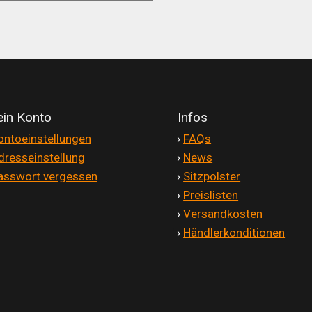
in Konto
Infos
ontoeinstellungen
'
›
FAQs
dresseinstellung
'
›
News
asswort vergessen
'
›
Sitzpolster
'
›
Preislisten
'
›
Versandkosten
'
›
Händlerkonditionen