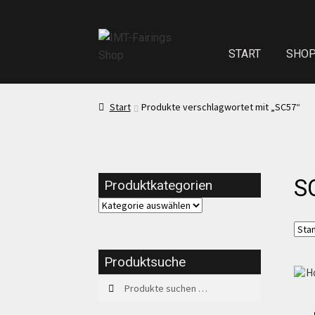
START
SHO
Start
Echth
Start
Produkte verschlagwortet mit „SC57“
Test Startseite
S
Produktkategorien
Sitzpolster und
Kasse
Mei
Produktsuche
Suchen
Suchen
Impressum
nach: