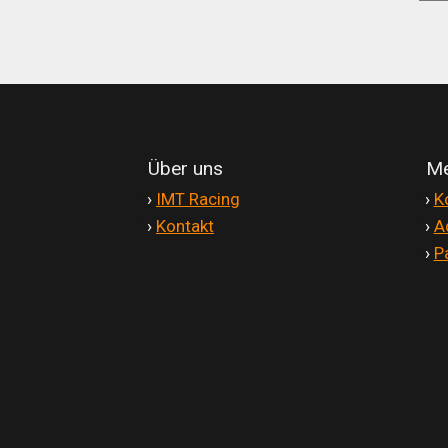
Über uns
Me
'
›
IMT Racing
'
›
K
'
›
Kontakt
'
›
A
'
›
P