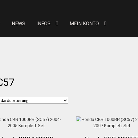
P
NEWS
INFOS
MEIN KONTO
eit von Bewertungen
Kontakt
News
News
Über uns
Händlerkonditionen
Marken
C57
 erhöhte Sitzpolster
Preislisten
Galerie
Warenkor
n Konto
Allgemeine Geschäftsbedingungen
FAQs
Versandkosten
Widerruf
Datenschutzerklärung