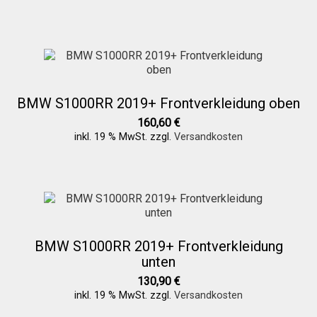
Galerie
Warenkorb
Kasse
BMW S1000RR 2019+ Frontverkleidung oben
160,60
€
inkl. 19 % MwSt.
zzgl.
Versandkosten
Mein Konto
Allgemeine Geschäftsbedingungen
FAQs
BMW S1000RR 2019+ Frontverkleidung
unten
Impressum
130,90
€
inkl. 19 % MwSt.
zzgl.
Versandkosten