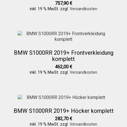
757,90
€
inkl. 19 % MwSt.
zzgl.
Versandkosten
Über uns
Infos zu unseren Produkten
BMW S1000RR 2019+ Frontverkleidung
Händlerkonditionen
komplett
462,00
€
inkl. 19 % MwSt.
zzgl.
Versandkosten
Marken
Sitzpolster und erhöhte Sitzpolster
BMW S1000RR 2019+ Höcker komplett
Preislisten
282,70
€
inkl. 19 % MwSt.
zzgl.
Versandkosten