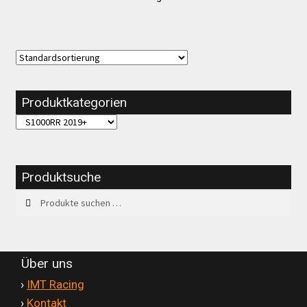
Produktkategorien
Produktsuche
Suchen
Suchen
nach:
Über uns
'
›
IMT Racing
'
›
Kontakt