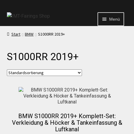
Menü
Start
BMW
S1000RR 2019+
Start
S1000RR 2019+
Echtheit von Bewertungen
Kontakt
News
News
BMW S1000RR 2019+ Komplett-Set:
Verkleidung & Höcker & Tankeinfassung &
Luftkanal
Test Startseite