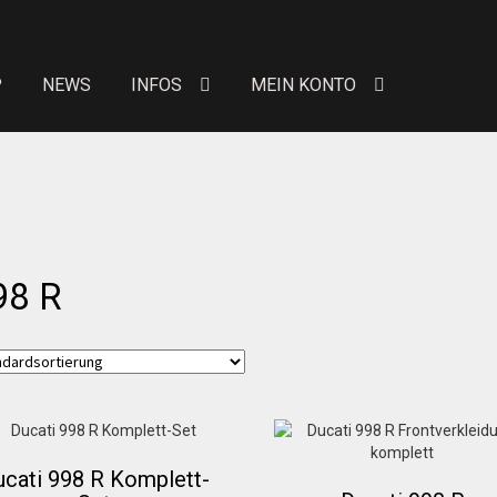
P
NEWS
INFOS
MEIN KONTO
eit von Bewertungen
Kontakt
News
News
Über uns
Händlerkonditionen
Marken
98 R
 erhöhte Sitzpolster
Preislisten
Galerie
Warenkor
n Konto
Allgemeine Geschäftsbedingungen
FAQs
Versandkosten
Widerruf
Datenschutzerklärung
ucati 998 R Komplett-