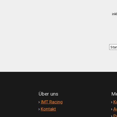
ink
Über uns
Me
'
›
IMT Racing
'
›
K
'
›
Kontakt
'
›
A
'
›
P