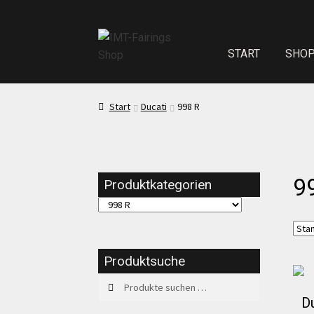
START
SHO
Start
Echth
Start
Ducati
998 R
Test Startseite
9
Produktkategorien
Sitzpolster und
Kasse
Mei
Produktsuche
Suchen
Suchen
Impressum
nach:
D