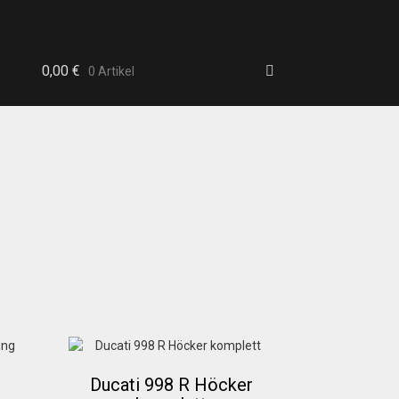
0,00
€
0 Artikel
b
Ducati 998 R Höcker