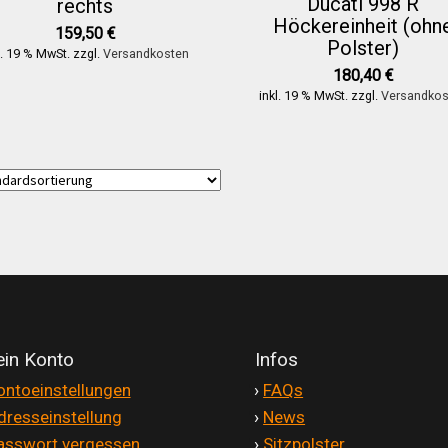
Ducati 998 R
rechts
Höckereinheit (ohn
159,50
€
Polster)
l. 19 % MwSt.
zzgl.
Versandkosten
180,40
€
inkl. 19 % MwSt.
zzgl.
Versandkos
in Konto
Infos
ontoeinstellungen
'
›
FAQs
dresseinstellung
'
›
News
asswort vergessen
'
›
Sitzpolster